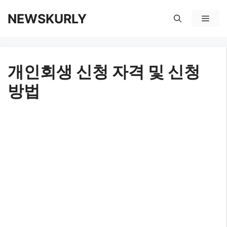
컨
NEWSKURLY
메
텐
뉴
츠
개인회생 신청 자격 및 신청
로
방법
건
너
뛰
기