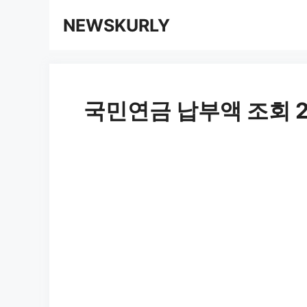
컨
NEWSKURLY
텐
츠
로
국민연금 납부액 조회 
건
너
뛰
기