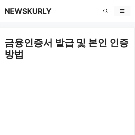
컨
NEWSKURLY
메
텐
뉴
츠
금융인증서 발급 및 본인 인증
로
방법
건
너
뛰
기