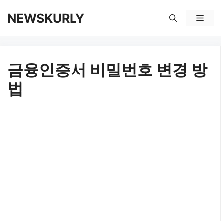
컨
NEWSKURLY
메
텐
뉴
츠
금융인증서 비밀번호 변경 방
로
법
건
너
뛰
기