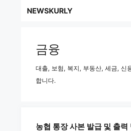
컨
NEWSKURLY
텐
츠
로
금융
건
너
대출, 보험, 복지, 부동산, 세금, 
뛰
합니다.
기
농협 통장 사본 발급 및 출력