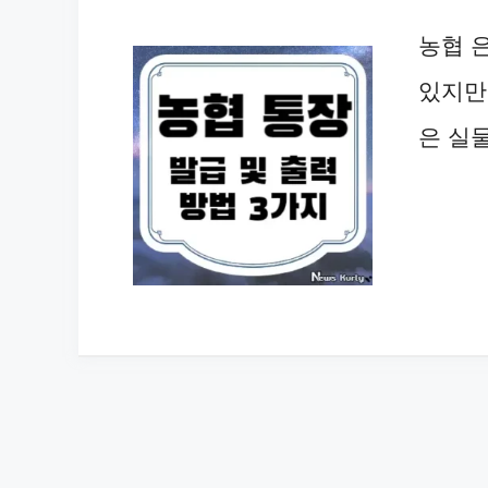
농협 
있지만
은 실