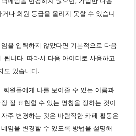
 닉네임을 변경하지 않으면, 가입한 다음
거나 회원 등급을 올리지 못할 수 있습니
닉네임을 입력하지 않았다면 기본적으로 다음
 됩니다. 따라서 다음 아이디로 사용하고
자도 있습니다.
페 회원들에게 나를 보여줄 수 있는 이름과
가장 잘 표현할 수 있는 명칭을 정하는 것이
 자주 변경하는 것은 바람직한 카페 활동은
닉네임을 변경할 수 있도록 방법을 설명해