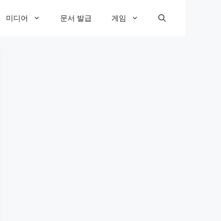
미디어
문서 발급
게임