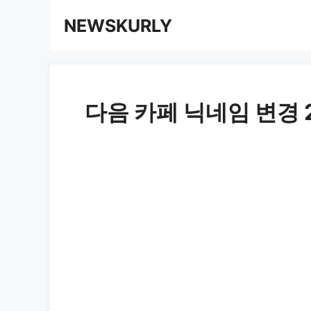
컨
NEWSKURLY
텐
츠
로
다음 카페 닉네임 변경 
건
너
뛰
기