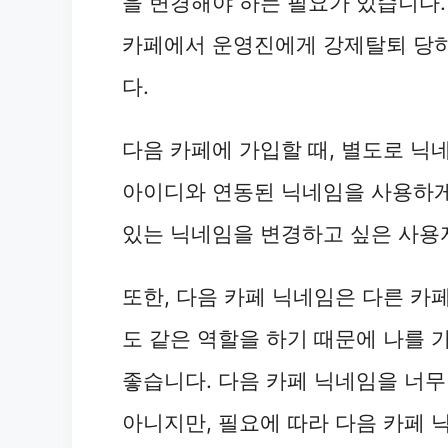
을 변경해야 하는 필요가 있습니다.
카페에서 운영진에게 강제탈퇴 당하
다.
다음 카페에 가입할 때, 별도로 
아이디와 연동된 닉네임을 사용하게
있는 닉네임을 변경하고 싶은 사용
또한, 다음 카페 닉네임은 다른 카
도 같은 역할을 하기 때문에 나를 
좋습니다. 다음 카페 닉네임을 너무
아니지만, 필요에 따라 다음 카페 