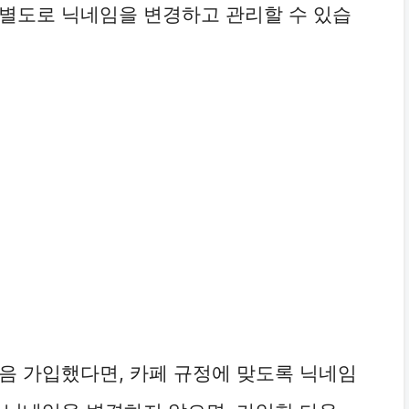
 별도로 닉네임을 변경하고 관리할 수 있습
음 가입했다면, 카페 규정에 맞도록 닉네임