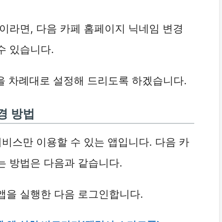
이라면, 다음 카페 홈페이지 닉네임 변경
수 있습니다.
을 차례대로 설정해 드리도록 하겠습니다.
경 방법
서비스만 이용할 수 있는 앱입니다. 다음 카
는 방법은 다음과 같습니다.
 앱을 실행한 다음 로그인합니다.