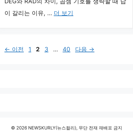
DEG와 RAD의 차이, 곱셈 기호를 생략할 때 답
이 갈리는 이유, …
더 보기
페
페
페
페
←
이전
1
2
3
…
40
다음
→
이
이
이
이
지
지
지
지
© 2026 NEWSKURLY(뉴스컬리), 무단 전재 재배포 금지