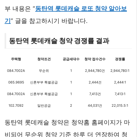
부 내용은 “
동탄역 롯데캐슬 로또 청약 알아보
기
” 글을 참고하시기 바랍니다.
동탄역 롯데캐슬 청약 경쟁률 결과
주택형
청약조건
공급세대수
청약 접수건수
경쟁률
084.7002A
무순위
1
2,944,780건
2,944,780:1
065.9695
신혼부부 특별공급
1
2,444건
2,444:1
084.7002A
신혼부부 특별공급
1
7,413건
7,413:1
102.7092
일반공급
2
44,031건
22,015.5:1
동탄역 롯데캐슬 청약은 청약홈 홈페이지가 마
비되어 무순위 청약 기준 하루 더 연장하여 청