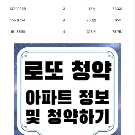
137.9925B
3
112건
37.33:1
155.8754
4
260건
65:1
191.8590
4
315건
78.75:1