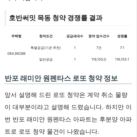
호반써밋 목동 청약 경쟁률 결과
주택형
청약조건
공급세대수
청약 접수건수
경쟁률
특별공급(기관 추천)
1
7건
7:1
084.9828B
일반공급
1
116,155건
116,155:1
반포 래미안 원펜타스 로또 청약 정보
앞서 설명해 드린 로또 청약은 계약 취소 물량
이 대부분이라고 설명해 드렸습니다. 하지만 이
번 반포 래미안 원펜타스 아파트는 후분양 아파
트로 로또 청약 물건이 나왔습니다.