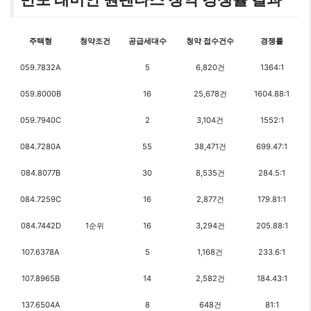
주택형
청약조건
공급세대수
청약 접수건수
경쟁률
059.7832A
5
6,820건
1364:1
059.8000B
16
25,678건
1604.88:1
059.7940C
2
3,104건
1552:1
084.7280A
55
38,471건
699.47:1
084.8077B
30
8,535건
284.5:1
084.7259C
16
2,877건
179.81:1
084.7442D
1순위
16
3,294건
205.88:1
107.6378A
5
1,168건
233.6:1
107.8965B
14
2,582건
184.43:1
137.6504A
8
648건
81:1