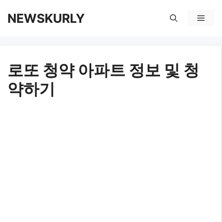
컨
NEWSKURLY
메
텐
뉴
츠
로또 청약 아파트 정보 및 청
로
약하기
건
너
뛰
기