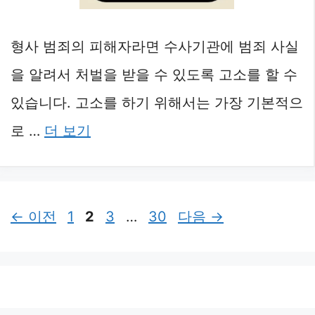
형사 범죄의 피해자라면 수사기관에 범죄 사실
을 알려서 처벌을 받을 수 있도록 고소를 할 수
있습니다. 고소를 하기 위해서는 가장 기본적으
로 …
더 보기
페
페
페
페
←
이전
1
2
3
…
30
다음
→
이
이
이
이
지
지
지
지