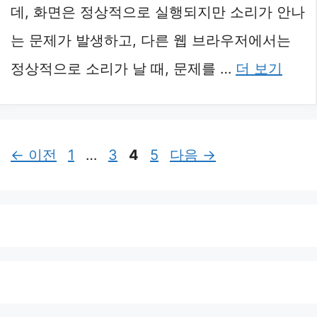
데, 화면은 정상적으로 실행되지만 소리가 안나
는 문제가 발생하고, 다른 웹 브라우저에서는
정상적으로 소리가 날 때, 문제를 …
더 보기
페
페
페
페
←
이전
1
…
3
4
5
다음
→
이
이
이
이
지
지
지
지