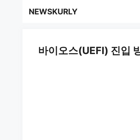
컨
NEWSKURLY
텐
츠
로
바이오스(UEFI) 진입
건
너
뛰
기