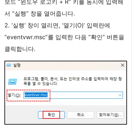
보드 “윈도우 로고키 + R” 키를 동시에 입력해
서 “실행” 창을 열어줍니다.
2. ‘실행’ 창이 열리면, ‘열기(O)’ 입력란에
“eventvwr.msc”를 입력한 다음 “확인” 버튼을
클릭합니다.