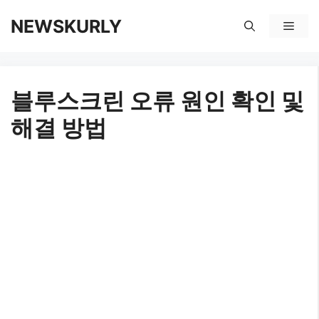
컨
NEWSKURLY
메
텐
뉴
츠
블루스크린 오류 원인 확인 및
로
해결 방법
건
너
뛰
기