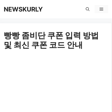
컨
NEWSKURLY
메
텐
뉴
츠
빵빵 좀비단 쿠폰 입력 방법
로
및 최신 쿠폰 코드 안내
건
너
뛰
기