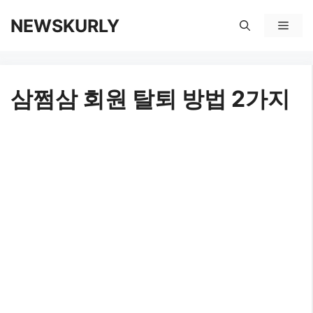
컨
NEWSKURLY
메
텐
뉴
츠
삼쩜삼 회원 탈퇴 방법 2가지
로
건
너
뛰
기