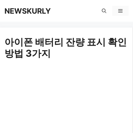
컨
NEWSKURLY
메
텐
뉴
츠
아이폰 배터리 잔량 표시 확인
로
방법 3가지
건
너
뛰
기