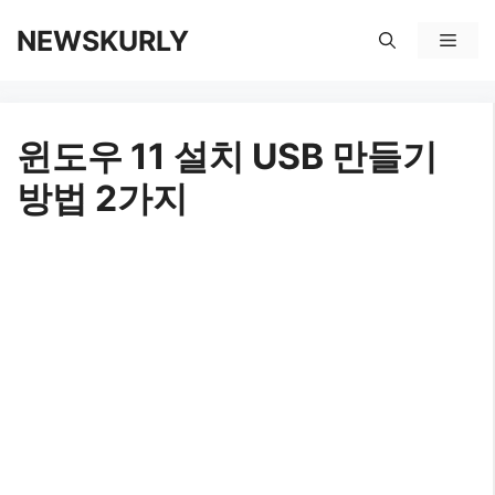
컨
NEWSKURLY
메
텐
뉴
츠
윈도우 11 설치 USB 만들기
로
방법 2가지
건
너
뛰
기