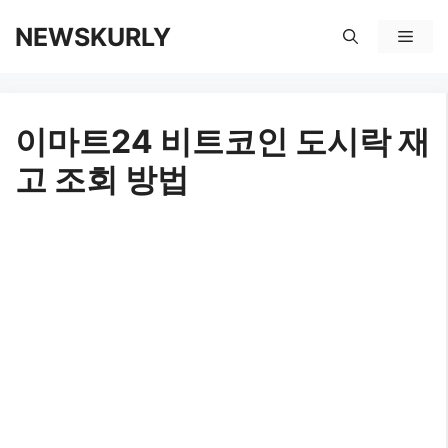
컨
NEWSKURLY
메
텐
뉴
츠
이마트24 비트코인 도시락 재
로
고 조회 방법
건
너
뛰
기