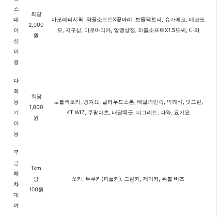
스
회당
테
아모레퍼시픽, 와플소프트X꽃마리, 보틀팩토리, 슈가에코, 에코도
2,000
이
모, 지구샵, 아로마티카, 알맹상점, 와플소프트X1.5도씨, 다와
원
션
이
용
다
회
회당
용
보틀팩토리, 땡겨요, 클라우드스톤, 배달의민족, 먹깨비, 잇그린,
1,000
기
KT WIZ, 쿠팡이츠, 배달특급, 더그리트, 다와, 요기요
원
이
용
무
공
1km
해
당
쏘카, 투루카(피플카), 그린카, 제이카, 위블 비즈
차
100원
대
여