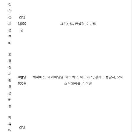
친
환
경
건당
제
1,000
그린카드, 한살림, 이마트
품
원
구
매
고
품
질
재
1kg당
해피해빗, 에이치알엠, 에코씨오, 이노버스, 경기도 성남시, 오이
활
100원
스터에이블, 수퍼빈
용
품
배
출
폐
휴
건당
대