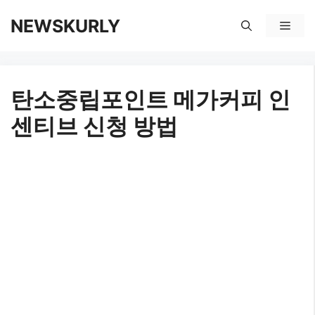
컨
NEWSKURLY
메
텐
뉴
츠
탄소중립포인트 메가커피 인
로
센티브 신청 방법
건
너
뛰
기