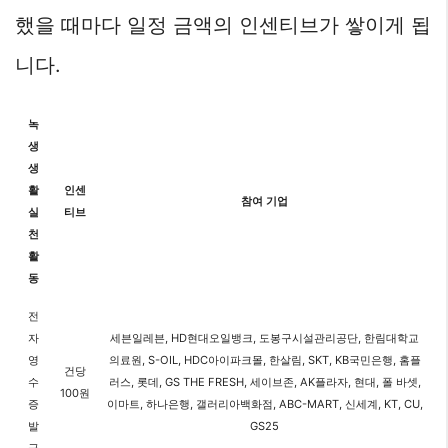
했을 때마다 일정 금액의 인센티브가 쌓이게 됩
니다.
녹
생
생
활
인센
참여 기업
실
티브
천
활
동
전
자
세븐일레븐, HD현대오일뱅크, 도봉구시설관리공단, 한림대학교
영
의료원, S-OIL, HDC아이파크몰, 한살림, SKT, KB국민은행, 홈플
건당
수
러스, 롯데, GS THE FRESH, 세이브존, AK플라자, 현대, 폴 바셋,
100원
증
이마트, 하나은행, 갤러리아백화점, ABC-MART, 신세계, KT, CU,
발
GS25