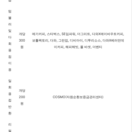
급
텀
블
러
및
개당
메가커피, 스타벅스, SE임파워, 더그리트, 다와X에이바우트커피,
다
300
보틀팩토리, 다와, 그린업, 디비아이, 디투리소스, 다와X베러먼데
회
원
이커피, 해피해빗, 폴 바셋, 더벤티
용
컵
이
용
일
회
개당
용
200
COSMO(자원순환보증금관리센터)
컵
원
반
환
리
필