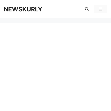
컨
NEWSKURLY
메
텐
뉴
츠
로
건
너
뛰
기