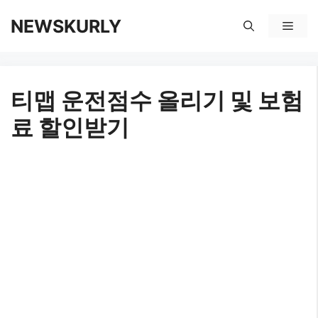
컨
NEWSKURLY
메
텐
뉴
츠
티맵 운전점수 올리기 및 보험
로
료 할인받기
건
너
뛰
기