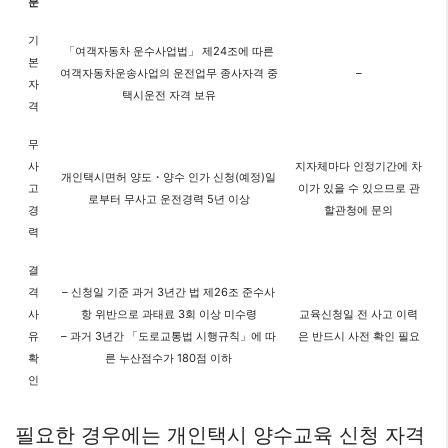
분
기
「여객자동차 운수사업법」 제24조에 따른
본
여객자동차운송사업의 운전업무 종사자격 중
–
자
택시운전 자격 보유
격
무
사
지자체마다 인정기간에 차
개인택시면허 양도・양수 인가 신청(예정)일
고
이가 있을 수 있으므로 관
로부터 무사고 운전경력 5년 이상
경
할관청에 문의
력
결
격
– 신청일 기준 과거 3년간 법 제26조 준수사
사
항 위반으로 과태료 3회 이상 미수령
교육신청일 전 사고 이력
유
– 과거 3년간 「도로교통법 시행규칙」에 따
은 반드시 사전 확인 필요
확
른 누산점수가 180점 이하
인
필요한 경우에는 개인택시 양수교육 신청 자격