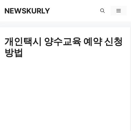
컨
NEWSKURLY
메
텐
뉴
츠
개인택시 양수교육 예약 신청
로
방법
건
너
뛰
기