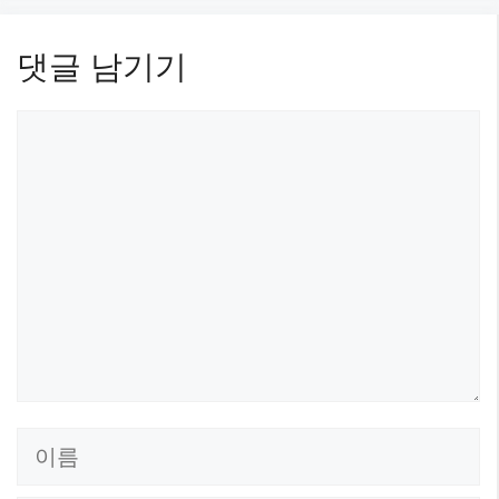
댓글 남기기
댓
글
이
름