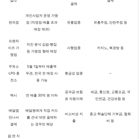
습소
결제
결제
개인사업자 운영 가맹
편의점
점 (직영점·매출 초과
유흥업종
유흥주점, 단란주점 등
매장 제외)
프랜차
치킨·분식·김밥·빵집
이즈 가
사행업종
카지노, 복권방 등
등 가맹점 형태 매장
맹점
주유소
5월 1일부터 매출액
·LPG 충
무관, 전국 전 매장 사
환금성 업종
–
전소
용 가능
공과금·보험
세금, 통신료, 교통요금, 국
택시
연 매출 30억 원 이하
료 자동이체
민연금, 건강보험 등
배달앱
배달원에게 직접 카드
비소비성 지
종교·학술단체 기부금, 협회
만나서
를 건네 대면 결제하
출
비 등
결제
는 경우만 해당
읍·면 지