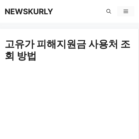
컨
NEWSKURLY
메
텐
뉴
츠
고유가 피해지원금 사용처 조
로
회 방법
건
너
뛰
기