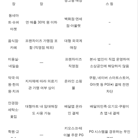
창고형 매장
장
장
스 등
동네마
백화점·면세
트·슈퍼
연 매출 30억 원 이하
–
점·아울렛
마켓
음식점·
프랜차이즈 가맹점 포
대형 외국계
–
카페
함 (직영점 제외)
매장
미용실·
프랜차이즈
본사 법인이 직접 운영하여
—
네일숍
직영점
소상공인에 해당하지 않음
약국·의
쿠팡, 네이버 스마트스토어,
지자체에 따라 의료기
온라인 쇼핑
원·한의
G마켓 등 PG(※) 결제 전면
관 가맹 여부 상이
몰
원·치과
차단
안경점·
대형마트 내 임대매장
배달앱 온라
배달의민족·요기요·쿠팡이
세탁소·
도 사용 가능
인 결제
츠 앱 내 결제
꽃집
키오스크·테
학원·교
PG 시스템을 경유하는 무인
—
이블 주문 PG