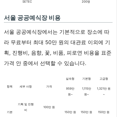
SETEC
200명
서울 공공예식장 비용
서울 공공예식장에서는 기본적으로 장소에 따
라 무료부터 최대 50만 원의 대관료 이외에 기
획, 진행비, 음향, 꽃, 비품, 피로연 비용을 표준
가격 안 중에서 선택할 수 있습니다.
실속형
기본형
고급형
항목
세부 사항
가격
959만
1,115만
1,321만 원
원~
원~
~
기획 및 진행
100만 원
비
기본
150만 원
150만 원
150만 원