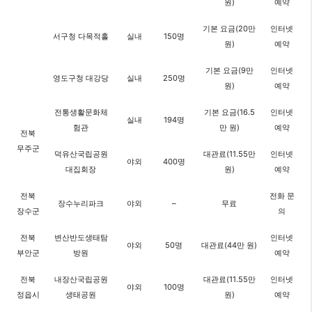
원)
예약
기본 요금(20만
인터넷
서구청 다목적홀
실내
150명
원)
예약
기본 요금(9만
인터넷
영도구청 대강당
실내
250명
원)
예약
전통생활문화체
기본 요금(16.5
인터넷
실내
194명
험관
만 원)
예약
전북
무주군
덕유산국립공원
대관료(11.55만
인터넷
야외
400명
대집회장
원)
예약
전북
전화 문
장수누리파크
야외
–
무료
장수군
의
전북
변산반도생태탐
인터넷
야외
50명
대관료(44만 원)
부안군
방원
예약
전북
내장산국립공원
대관료(11.55만
인터넷
야외
100명
정읍시
생태공원
원)
예약