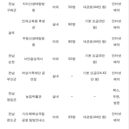
전남
지리산생태탐방
인터넷
야외
50명
대관료(44만 원)
구례군
원
예약
인재교육원 후생
기본 요금(3만
인터넷
실내
80명
관
원)
예약
광주
무등산생태탐방
인터넷
야외
80명
대관료(44만 원)
원
예약
전남
기본 요금(5만
인터넷
낙안읍성객사
야외
50명
순천
원)
예약
전남
여성가족재단 공
기본 요금(24.42
인터넷
실내
–
무안군
연장
만 원)
예약
팩스,
전남
농업박물관
실내
–
–
우편,
영암군
방문
전남
다도해해상국립
인터넷
야외
93명
대관료(44만 원)
완도군
공원 탐방안내소
예약