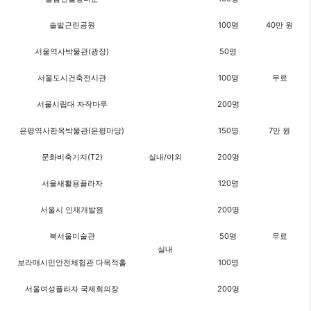
솔밭근린공원
100명
40만 원
서울역사박물관(광장)
50명
서울도시건축전시관
100명
무료
서울시립대 자작마루
200명
은평역사한옥박물관(은평마당)
150명
7만 원
문화비축기지(T2)
실내/야외
200명
서울새활용플라자
120명
서울시 인재개발원
200명
북서울미술관
50명
무료
실내
보라매시민안전체험관 다목적홀
100명
서울여성플라자 국제회의장
200명