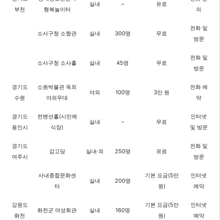
실내
–
유료
부천
행복놀이터
의
전화 및
소사구청 소향관
실내
300명
무료
방문
전화 및
소사구청 소사홀
실내
45명
무료
방문
경기도
소원박물관 옥외
전화 예
야외
100명
3만 원
수원
야외무대
약
경기도
컨벤션홀(시민예
인터넷
실내
–
무료
용인시
식장)
및 방문
경기도
전화 및
감고당
실내·외
250명
유료
여주시
방문
사내종합문화센
기본 요금(5만
인터넷
실내
200명
터
원)
예약
강원도
기본 요금(5만
인터넷
화천군 여성회관
실내
160명
화천
원)
예약