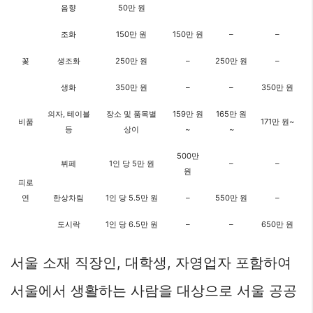
음향
50만 원
조화
150만 원
150만 원
–
–
꽃
생조화
250만 원
–
250만 원
–
생화
350만 원
–
–
350만 원
의자, 테이블
장소 및 품목별
159만 원
165만 원
비품
171만 원~
등
상이
~
~
500만
뷔페
1인 당 5만 원
–
–
원
피로
연
한상차림
1인 당 5.5만 원
–
550만 원
–
도시락
1인 당 6.5만 원
–
–
650만 원
서울 소재 직장인, 대학생, 자영업자 포함하여
서울에서 생활하는 사람을 대상으로 서울 공공