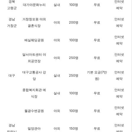
경북
인터넷
대가야문화누리
실내
100명
무료
고령군
예약
경남
거창창포원 야외
인터넷
야외
200명
무료
거창군
결혼식장
예약
인터넷
배실웨딩공원
야외
100명
무료
예약
달서아트센터 야
인터넷
야외
250명
무료
외공연장
예약
대구교통공사 강
기본 요금(7만
인터넷
대구
실내
250명
당
원)
예약
종합복지회관 예
인터넷
실내
100명
무료
식장
예약
인터넷
월광수변공원
야외
100명
무료
예약
경남
인터넷
밀양관아
야외
150명
무료
밀양시
예약