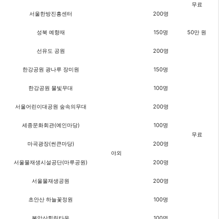
무료
서울한방진흥센터
200명
성북 예향재
150명
50만 원
선유도 공원
200명
한강공원 광나루 장미원
150명
한강공원 물빛무대
100명
서울어린이대공원 숲속의무대
200명
세종문화회관(예인마당)
100명
무료
마곡광장(썬큰마당)
200명
야외
서울물재생시설공단(마루공원)
200명
서울물재생공원
200명
초안산 하늘꽃정원
100명
불암산힐링타운
100명