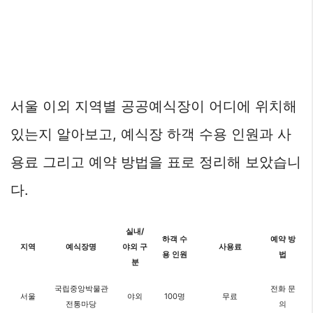
서울 이외 지역별 공공예식장이 어디에 위치해
있는지 알아보고, 예식장 하객 수용 인원과 사
용료 그리고 예약 방법을 표로 정리해 보았습니
다.
실내/
하객 수
예약 방
지역
예식장명
야외 구
사용료
용 인원
법
분
국립중앙박물관
전화 문
서울
야외
100명
무료
전통마당
의