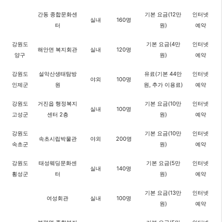
간동 종합문화센
기본 요금(12만
인터넷
실내
160명
터
원)
예약
강원도
기본 요금(4만
인터넷
해안면 복지회관
실내
120명
양구
원)
예약
강원도
설악산생태탐방
유료(기본 44만
인터넷
야외
100명
인제군
원
원, 추가 이용료)
예약
강원도
거진읍 행정복지
기본 요금(10만
인터넷
실내
100명
고성군
센터 2층
원)
예약
강원도
기본 요금(10만
인터넷
속초시립박물관
야외
200명
속초군
원)
예약
강원도
태성웨딩문화센
기본 요금(5만
인터넷
실내
140명
횡성군
터
원)
예약
기본 요금(13만
인터넷
여성회관
실내
100명
원)
예약