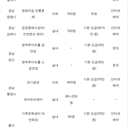
경남
창원의집 전통혼
인터넷
야외
150명
무료
창원시
례
예약
경남
공공형예식장(비
기본 요금(40.5
인터넷
실내
150명
김해시
즈컨벤션 센터)
만 원)
예약
쌍벽루아트홀 공
기본 요금(4만
실내
–
문의
연장
원)
경남
양산
쌍벽루아트홀 소
기본 요금(6만
실내
–
문의
공연장
원)
기본 요금(10만
인터넷
잔디광장
야외
400명
원)
예약
경남
통영시
80~200
세자트라센터
실내
–
–
명
가족문화센터 대
기본 요금(10만
인터넷
실내
95명
연회장
원)
예약
울산