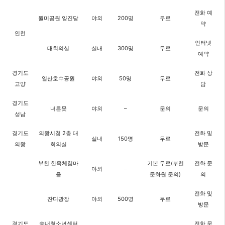
전화 예
월미공원 양진당
야외
200명
무료
약
인천
인터넷
대회의실
실내
300명
무료
예약
경기도
전화 상
일산호수공원
야외
50명
무료
고양
담
경기도
너른못
야외
–
문의
문의
성남
경기도
의왕시청 2층 대
전화 및
실내
150명
무료
의왕
회의실
방문
부천 한옥체험마
기본 무료(부천
전화 문
야외
–
을
문화원 문의)
의
전화 및
잔디광장
야외
500명
무료
방문
경기도
송내청소년센터
전화 문