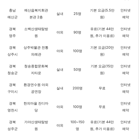
충남
예산읍복지회관
기본 요금(5.5만
인터넷
실내
25명
예산군
본관 2층
원)
예약
경북
소백산생태탐방
유료(기본 44만
인터넷
야외
90명
영주
원
원, 추가 이용료)
예약
경북
상주박물관 전통
기본 요금(20만
인터넷
야외
100명
상주시
의례관
원)
예약
경북
청송종합문화복
기본 요금(15만
인터넷
실내
50명
청송군
지타운
원)
예약
경북
환경연수원 야외
인터넷
실내
200명
무료
구미시
공연장
예약
경북
한의마을 잔디마
인터넷
야외
100명
무료
영천시
당
예약
경북
가야산생태탐방
100~150
유료(기본 44만
인터넷
야외
성주군
원
명
원, 추가 이용료)
예약