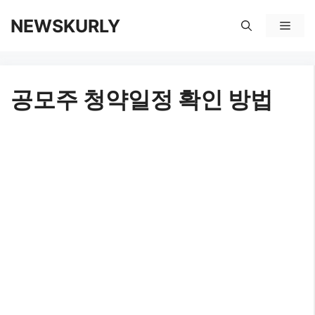
컨
NEWSKURLY
메
텐
뉴
츠
공모주 청약일정 확인 방법
로
건
너
뛰
기