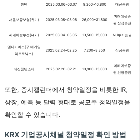
한텍
2025.03.06~03.07
9,200~10,800
대신증권
미래에셋증
서울보증보험(유가)
2025.03.05~03.06
26,000~31,800
권,삼성증권
씨케이솔루션(유가)
2025.03.04~03.05
13,500~15,000
NH투자증권
엠디바이스(구.메가일
2025.02.24~02.25
7,200~8,350
삼성증권
렉트로닉스)
미래에셋증
대진첨단소재
2025.02.20~02.21
10,900~13,000
권,신영증권
또한, 증시캘린더에서 청약일정을 비롯한 IR,
상장, 예측 등 달력 형태로 공모주 청약일정을
확인할 수 있습니다.
KRX 기업공시채널 청약일정 확인 방법