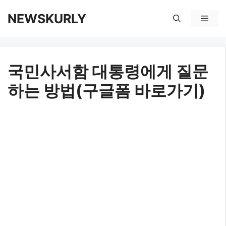
컨
NEWSKURLY
메
텐
뉴
츠
국민사서함 대통령에게 질문
로
하는 방법(구글폼 바로가기)
건
너
뛰
기