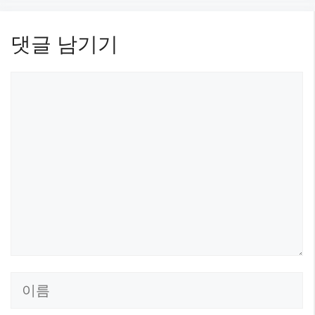
댓글 남기기
댓
글
이
름