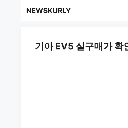
컨
NEWSKURLY
텐
츠
로
기아 EV5 실구매가 확
건
너
뛰
기