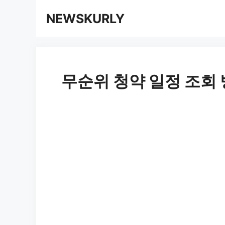
컨
NEWSKURLY
텐
츠
로
무순위 청약 일정 조회 
건
너
뛰
기