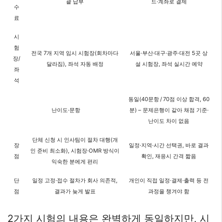
괄 납부
드·계좌로 결제
수
료
시
험
전국 7개 지역 임시 시험장(회차마다
서울·부산·대구·광주·대전 5곳 상
장/
달라짐), 좌석 자동 배정
설 시험장, 좌석 실시간 예약
좌
석
동일(40문항 / 70점 이상 합격, 60
난이도·문항
분) – 문제은행이 같아 채점 기준·
난이도 차이 없음
단체 신청 시 인사팀이 절차 대행(개
장
일정·지역·시간 선택권, 바로 결과
인 준비 최소화), 시험장·OMR 방식이
점
확인, 재응시 간격 짧음
익숙한 분에게 편리
단
일정 고정·접수 절차가 회사 의존적,
개인이 직접 일정·결제·출력 등 전
점
결과가 늦게 발표
과정을 챙겨야 함
2가지 시험의 내용은 완벽하게 동일하지만, 시