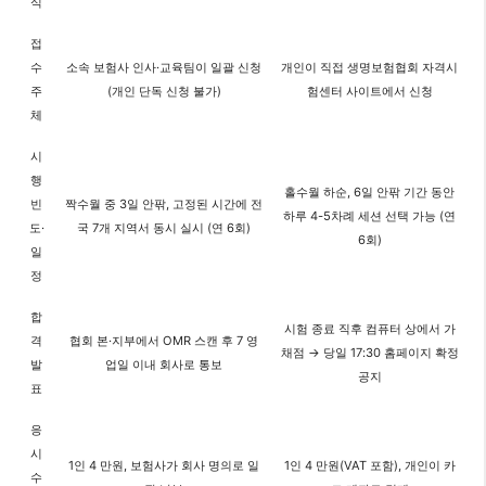
식
접
수
소속 보험사 인사·교육팀이 일괄 신청
개인이 직접 생명보험협회 자격시
주
(개인 단독 신청 불가)
험센터 사이트에서 신청
체
시
행
홀수월 하순, 6일 안팎 기간 동안
빈
짝수월 중 3일 안팎, 고정된 시간에 전
하루 4-5차례 세션 선택 가능 (연
도·
국 7개 지역서 동시 실시 (연 6회)
6회)
일
정
합
시험 종료 직후 컴퓨터 상에서 가
격
협회 본·지부에서 OMR 스캔 후 7 영
채점 → 당일 17:30 홈페이지 확정
발
업일 이내 회사로 통보
공지
표
응
시
1인 4 만원, 보험사가 회사 명의로 일
1인 4 만원(VAT 포함), 개인이 카
수