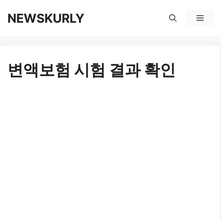
컨
NEWSKURLY
메
텐
뉴
츠
변액보험 시험 결과 확인
로
건
너
뛰
기