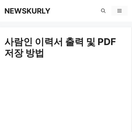
컨
NEWSKURLY
메
텐
뉴
츠
사람인 이력서 출력 및 PDF
로
저장 방법
건
너
뛰
기