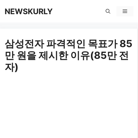
컨
NEWSKURLY
메
텐
뉴
츠
삼성전자 파격적인 목표가 85
로
만 원을 제시한 이유(85만 전
건
자)
너
뛰
기