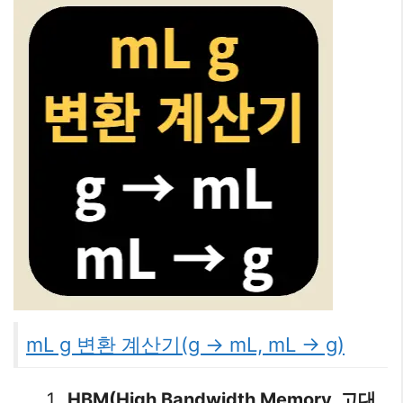
mL g 변환 계산기(g → mL, mL → g)
HBM(High Bandwidth Memory, 고대