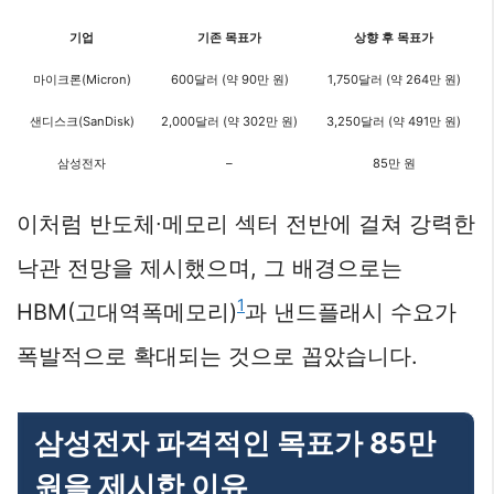
기업
기존 목표가
상향 후 목표가
마이크론(Micron)
600달러 (약 90만 원)
1,750달러 (약 264만 원)
샌디스크(SanDisk)
2,000달러 (약 302만 원)
3,250달러 (약 491만 원)
삼성전자
–
85만 원
이처럼 반도체∙메모리 섹터 전반에 걸쳐 강력한
낙관 전망을 제시했으며, 그 배경으로는
1
HBM(고대역폭메모리)
과 낸드플래시 수요가
폭발적으로 확대되는 것으로 꼽았습니다.
삼성전자 파격적인 목표가 85만
원을 제시한 이유