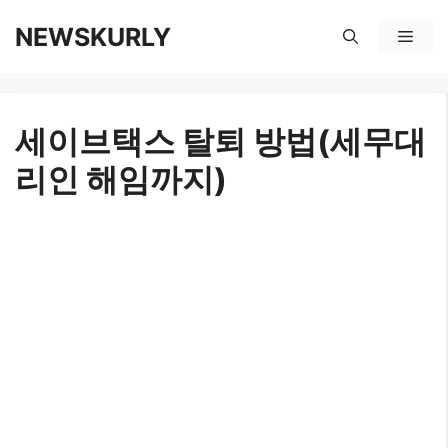
컨
NEWSKURLY
메
텐
뉴
츠
세이브택스 탈퇴 방법(세무대
로
리인 해임까지)
건
너
뛰
기