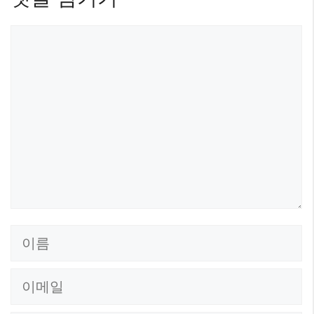
댓
글
이
름
이
메