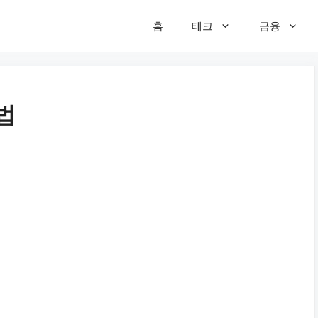
홈
테크
금융
법