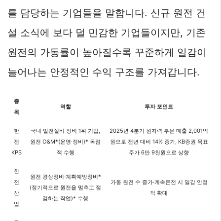
를 담당하는 기업들을 말합니다. 신규 원전 건
설 소식에 보다 덜 민감한 기업들이지만, 기존
원전의 가동률이 높아질수록 꾸준하게 일감이
늘어나는 안정적인 수익 구조를 가져갑니다.
종
역할
투자 포인트
목
한
국내 발전설비 정비 1위 기업,
2025년 4분기 원자력 부문 매출 2,001억
전
원전 O&M*(운영·정비)* 독점
원으로 전년 대비 14% 증가, KB증권 목표
KPS
적 수행
주가 6만 9천원으로 상향
한
원전 경상정비·계획예방정비*
전
가동 원전 수 증가·계속운전 시 일감 안정
(정기적으로 원전을 멈추고 점
산
적 확대
검하는 작업)* 수행
업