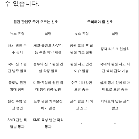
수 있습니다.
원전 관련주 주가 오르는 신호
주의해야 할 신호
뉴스 유형
설명
뉴스 유형
설명
해외 원전 수
체코·폴란드·사우디
정권 교체 후 탈
정책 리스크 현실화
주 공시
등 수출 계약 체결
원전 기조 전환
국내 신규 원
정부의 신규 원전 건
원전 사고·안전
국내외 원전 사고 시
전 발주 발표
설 확정 발표
이슈 발생
전 섹터 급락 가능
글로벌 원전
미국·유럽의 원전 확
수주 기대감만
실제 공시 없이 테마
확대 정책
대 행정명령·법안
오른 종목
만으로 오른 종목
원전 수명 연
노후 원전 계속운전
실적 발표 시 어
기대보다 낮은 실적
장 승인
허가 결정
닝 쇼크
발표
SMR 관련 특
SMR 육성 법안 국회
-
-
별법 통과
통과