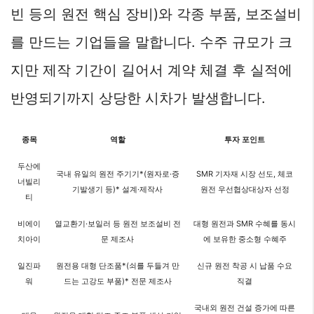
빈 등의 원전 핵심 장비)와 각종 부품, 보조설비
를 만드는 기업들을 말합니다. 수주 규모가 크
지만 제작 기간이 길어서 계약 체결 후 실적에
반영되기까지 상당한 시차가 발생합니다.
종목
역할
투자 포인트
두산에
국내 유일의 원전 주기기*(원자로·증
SMR 기자재 시장 선도, 체코
너빌리
기발생기 등)* 설계·제작사
원전 우선협상대상자 선정
티
비에이
열교환기·보일러 등 원전 보조설비 전
대형 원전과 SMR 수혜를 동시
치아이
문 제조사
에 보유한 중소형 수혜주
일진파
원전용 대형 단조품*(쇠를 두들겨 만
신규 원전 착공 시 납품 수요
워
드는 고강도 부품)* 전문 제조사
직결
국내외 원전 건설 증가에 따른