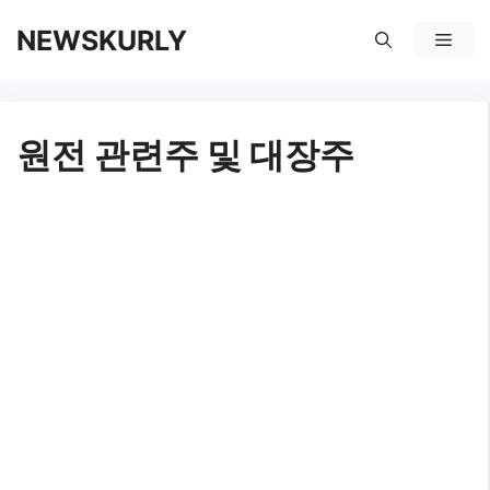
컨
NEWSKURLY
메
텐
뉴
츠
원전 관련주 및 대장주
로
건
너
뛰
기