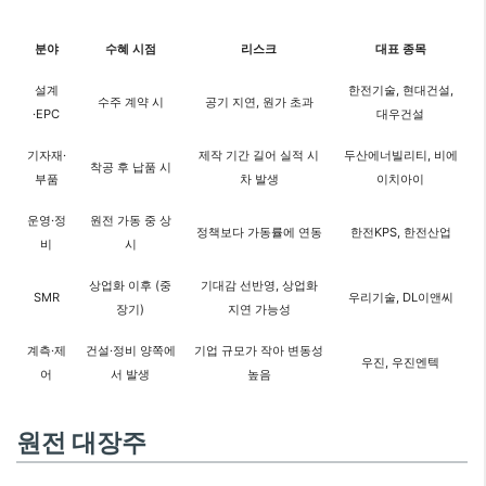
분야
수혜 시점
리스크
대표 종목
설계
한전기술, 현대건설,
수주 계약 시
공기 지연, 원가 초과
·EPC
대우건설
기자재·
제작 기간 길어 실적 시
두산에너빌리티, 비에
착공 후 납품 시
부품
차 발생
이치아이
운영·정
원전 가동 중 상
정책보다 가동률에 연동
한전KPS, 한전산업
비
시
상업화 이후 (중
기대감 선반영, 상업화
SMR
우리기술, DL이앤씨
장기)
지연 가능성
계측·제
건설·정비 양쪽에
기업 규모가 작아 변동성
우진, 우진엔텍
어
서 발생
높음
원전 대장주