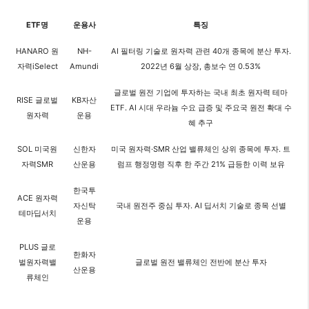
ETF명
운용사
특징
HANARO 원
NH-
AI 필터링 기술로 원자력 관련 40개 종목에 분산 투자.
자력iSelect
Amundi
2022년 6월 상장, 총보수 연 0.53%
글로벌 원전 기업에 투자하는 국내 최초 원자력 테마
RISE 글로벌
KB자산
ETF. AI 시대 우라늄 수요 급증 및 주요국 원전 확대 수
원자력
운용
혜 추구
SOL 미국원
신한자
미국 원자력·SMR 산업 밸류체인 상위 종목에 투자. 트
자력SMR
산운용
럼프 행정명령 직후 한 주간 21% 급등한 이력 보유
한국투
ACE 원자력
자신탁
국내 원전주 중심 투자. AI 딥서치 기술로 종목 선별
테마딥서치
운용
PLUS 글로
한화자
벌원자력밸
글로벌 원전 밸류체인 전반에 분산 투자
산운용
류체인