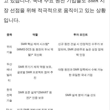
고 있습니다. 국내 주요 원전 기업들도 SMR 시
장 선점을 위해 적극적으로 움직이고 있는 상황
입니다.
종목
역할
투자 포인트
SMR 핵심 제어 시스템*
신규 원전 건설 시 안정적인 수주가 보
우리
(MMIS·DCS 등 원전의 두뇌 역
장되며, SMR 관련주로 높은 성장 잠재
기술
할)* 국산화
력 인정
두산
SMR 주기기 제작 역량 보유,
에너
대형 원전과 SMR 양쪽에서 수혜 가능
글로벌 SMR 프로젝트 참여 추
빌리
한 유일한 국내 기업
진
티
한국
SMR 표준 설계*(SMART 원
전력
SMR 설계 분야 기술 선도
전)* 인증 보유
기술
DL이
미국 SMR 개발사에 직접 지분