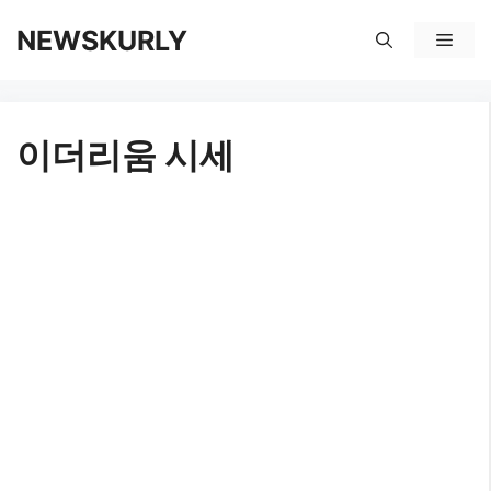
컨
NEWSKURLY
메
텐
뉴
츠
이더리움 시세
로
건
너
뛰
기