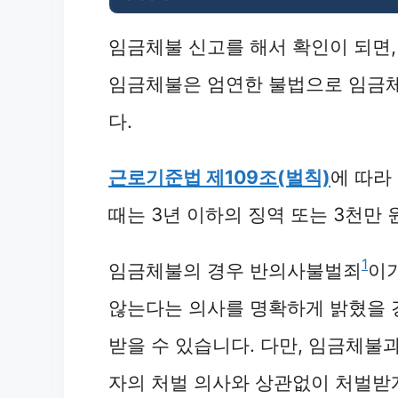
임금체불 신고를 해서 확인이 되면,
임금체불은 엄연한 불법으로 임금
다.
근로기준법 제109조(벌칙)
에 따라
때는 3년 이하의 징역 또는 3천만 
1
임금체불의 경우 반의사불벌죄
이
않는다는 의사를 명확하게 밝혔을 
받을 수 있습니다. 다만, 임금체불
자의 처벌 의사와 상관없이 처벌받