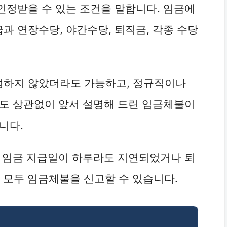
인정받을 수 있는 조건을 말합니다. 임금에
 연장수당, 야간수당, 퇴직금, 각종 수당
성하지 않았더라도 가능하고, 정규직이나
와도 상관없이 앞서 설명해 드린 임금체불이
니다.
, 임금 지급일이 하루라도 지연되었거나 퇴
우 모두 임금체불을 신고할 수 있습니다.