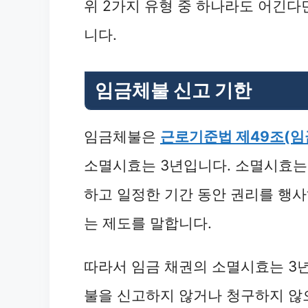
위 2가지 유형 중 하나라도 어긴다
니다.
임금체불 신고 기한
임금체불은
근로기준법 제49조(임
소멸시효는 3년입니다. 소멸시효는
하고 일정한 기간 동안 권리를 행사
는 제도를 말합니다.
따라서 임금 채권의 소멸시효는 3
불을 신고하지 않거나 청구하지 않으