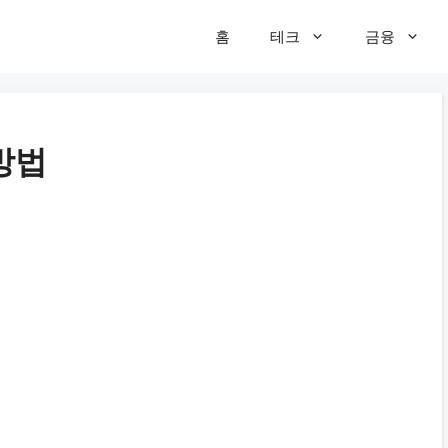
홈
테크
금융
방법