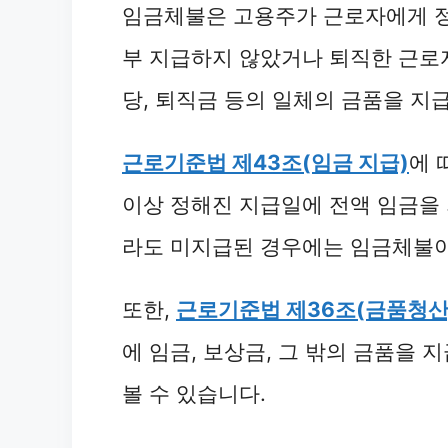
임금체불은 고용주가 근로자에게 정
부 지급하지 않았거나 퇴직한 근로자
당, 퇴직금 등의 일체의 금품을 지
근로기준법 제43조(임금 지급)
에 
이상 정해진 지급일에 전액 임금을 
라도 미지급된 경우에는 임금체불이
또한,
근로기준법 제36조(금품청산
에 임금, 보상금, 그 밖의 금품을
볼 수 있습니다.