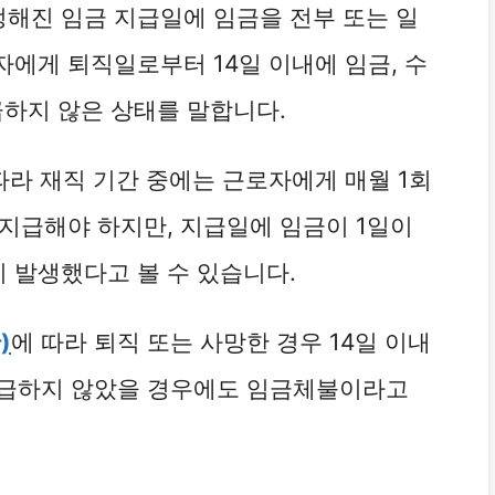
해진 임금 지급일에 임금을 전부 또는 일
에게 퇴직일로부터 14일 이내에 임금, 수
급하지 않은 상태를 말합니다.
따라 재직 기간 중에는 근로자에게 매월 1회
지급해야 하지만, 지급일에 임금이 1일이
 발생했다고 볼 수 있습니다.
)
에 따라 퇴직 또는 사망한 경우 14일 이내
 지급하지 않았을 경우에도 임금체불이라고