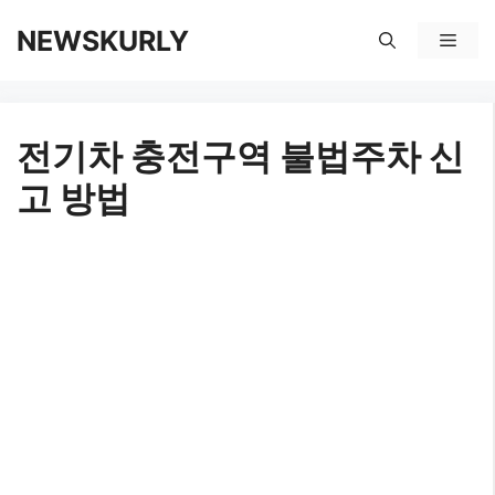
컨
NEWSKURLY
메
텐
뉴
츠
전기차 충전구역 불법주차 신
로
고 방법
건
너
뛰
기