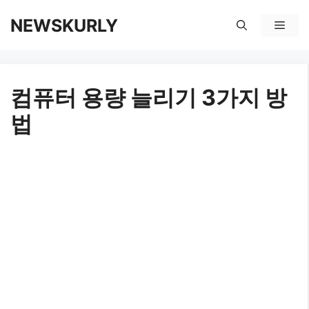
컨
NEWSKURLY
메
텐
뉴
츠
컴퓨터 용량 늘리기 3가지 방
로
법
건
너
뛰
기