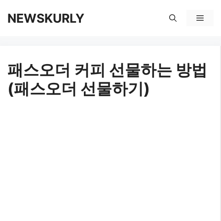
컨
NEWSKURLY
메
텐
뉴
츠
패스오더 커피 선물하는 방법
로
(패스오더 선물하기)
건
너
뛰
기