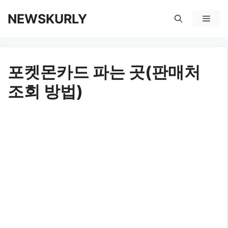
컨
NEWSKURLY
메
텐
뉴
츠
포켓몬카드 파는 곳(판매처
로
조회 방법)
건
너
뛰
기