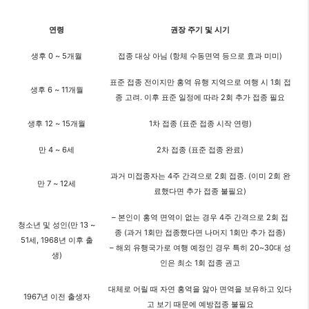
연령
권장 주기 및 시기
생후 0 ~ 5개월
접종 대상 아님 (항체 수동면역 등으로 효과 미미)
표준 접종 전이지만 홍역 유행 지역으로 여행 시 1회 접
생후 6 ~ 11개월
종 고려​. 이후 표준 일정에 따라 2회 추가 접종 필요
생후 12 ~ 15개월
1차 접종 (표준 접종 시작 연령)
만 4 ~ 6세
2차 접종 (표준 접종 완료)
과거 미접종자는 4주 간격으로 2회 접종. (이미 2회 완
만 7 ~ 12세
료했다면 추가 접종 불필요)​
– 본인이 홍역 면역이 없는 경우 4주 간격으로 2회 접
청소년 및 성인(만 13 ~
종 (과거 1회만 접종했다면 나머지 1회만 추가 접종)​
51세, 1968년 이후 출
– 해외 유행국가로 여행 예정인 경우 특히 20~30대 성
생)
인은 최소 1회 접종 권고
대체로 어릴 때 자연 홍역을 앓아 면역을 보유하고 있다
1967년 이전 출생자
고 보기 때문에 예방접종 불필요