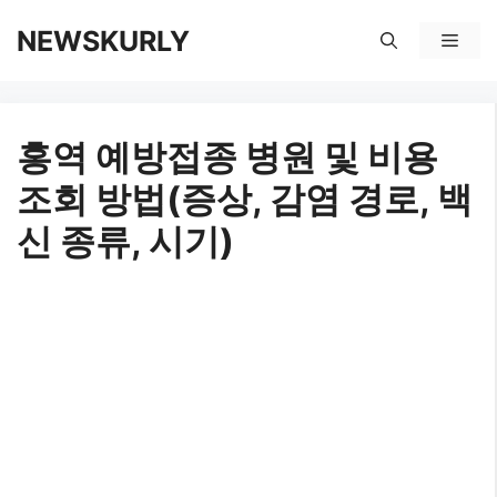
컨
NEWSKURLY
메
텐
뉴
츠
홍역 예방접종 병원 및 비용
로
조회 방법(증상, 감염 경로, 백
건
신 종류, 시기)
너
뛰
기