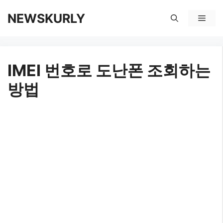
컨
NEWSKURLY
메
텐
뉴
츠
IMEI 번호로 도난폰 조회하는
로
방법
건
너
뛰
기