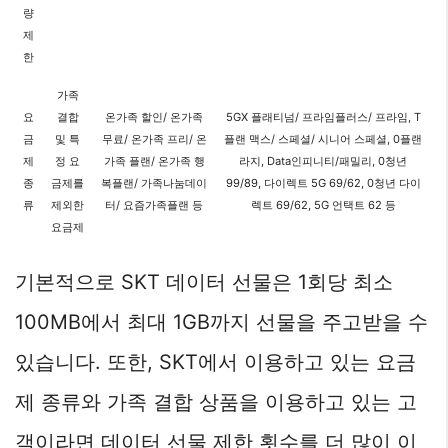
량
제
한
가족
요
결합
온가족 할인/ 온가족
5GX 플래티넘/ 프라임플러스/ 프라임, T
금
및 특
무료/ 온가족 프리/ 온
플랜 맥스/ 스페셜/ 시니어 스페셜, 0플랜
제
정 요
가족 플랜/ 온가족 행
라지, Data인피니티/패밀리, 0청년
종
금제를
복플랜/ 가족나눔데이
99/89, 다이렉트 5G 69/62, 0청년 다이
류
제외한
터/ 요즘가족플랜 등
렉트 69/62, 5G 언택트 62 등
요금제
기본적으로 SKT 데이터 선물은 1회당 최소
100MB에서 최대 1GB까지 선물을 주고받을 수
있습니다. 또한, SKT에서 이용하고 있는 요금
제 종류와 가족 결합 상품을 이용하고 있는 고
객이라면 데이터 선물 제한 횟수를 더 많이 이