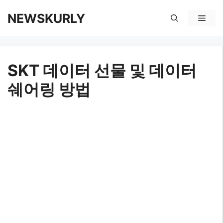
컨
NEWSKURLY
메
텐
뉴
츠
SKT 데이터 선물 및 데이터
로
쉐어링 방법
건
너
뛰
기