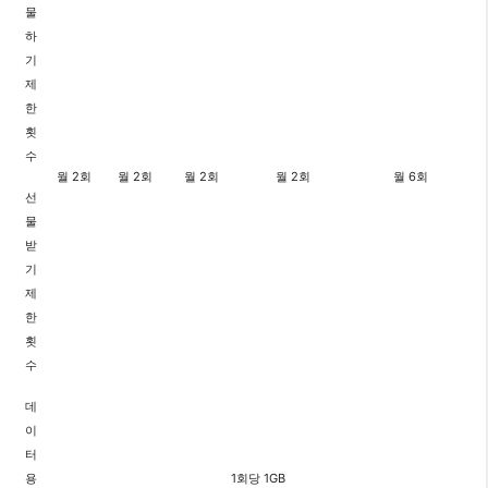
물
하
기
제
한
횟
수
월 2회
월 2회
월 2회
월 2회
월 6회
선
물
받
기
제
한
횟
수
데
이
터
용
1회당 1GB