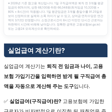
※ 2026년 기준 참고용 계산입니다. 1일 구직급여액은 퇴직 전 3개월 평균
임금의 60%이며, 상한 68,100원·하한 66,048원(최저임금 10,320원 ×
80% × 8시간)이 적용됩니다. 1일 평균임금은 3개월 총일수를 91.25일로
보아 산정하므로 실제와 소폭 차이가 날 수 있고, 상여금·연차수당은 연간
액의 3/12만 반영합니다. 소정근로시간이 8시간 미만인 단시간 근로자는
하한액이 시간에 비례해 낮아집니다. 정확한 금액은 고용보험(ei.go.kr)
또는 고용24 모의계산으로 확인하세요.
실업급여 계산기란?
실업급여 계산기는
퇴직 전 임금과 나이, 고용
보험 가입기간을 입력하면 받게 될 구직급여 총
액을 자동으로 계산해 주는 도구
입니다.
✅
실업급여(구직급여)란?
고용보험에 가입한
근로자가 비자발적으로 이직한 뒤 재취업을 준